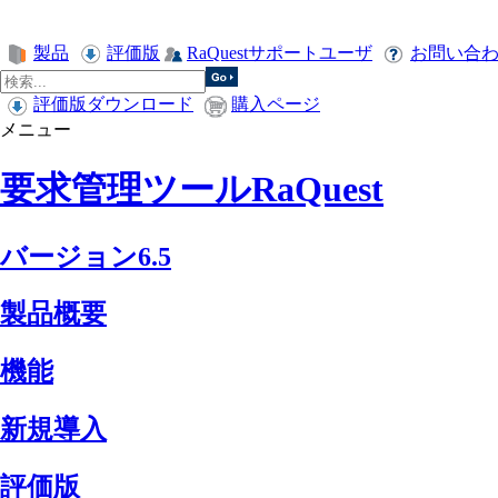
製品
評価版
RaQuestサポートユーザ
お問い合
評価版ダウンロード
購入ページ
メニュー
要求管理ツールRaQuest
バージョン6.5
製品概要
機能
新規導入
評価版