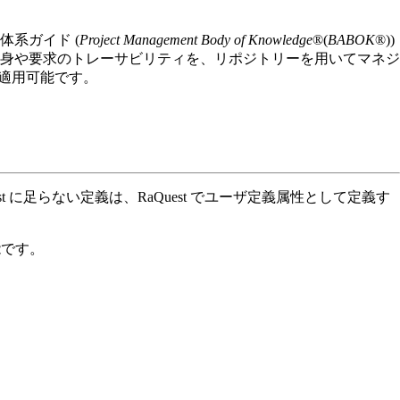
系ガイド (
Project Management Body of Knowledge
®(
BABOK
®))
要求自身や要求のトレーサビリティを、リポジトリーを用いてマネジ
、適用可能です。
st に足らない定義は、RaQuest でユーザ定義属性として定義す
能です。