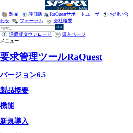
製品
評価版
RaQuestサポートユーザ
お問い合
わせ
フォーラム
会社概要
評価版ダウンロード
購入ページ
メニュー
要求管理ツールRaQuest
バージョン6.5
製品概要
機能
新規導入